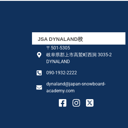
JSA DYNALAND校
〒501-5305
岐阜県郡上市高鷲町西洞 3035-2
DYNALAND
090-1932-2222
dynaland@japan-snowboard-
academy.com