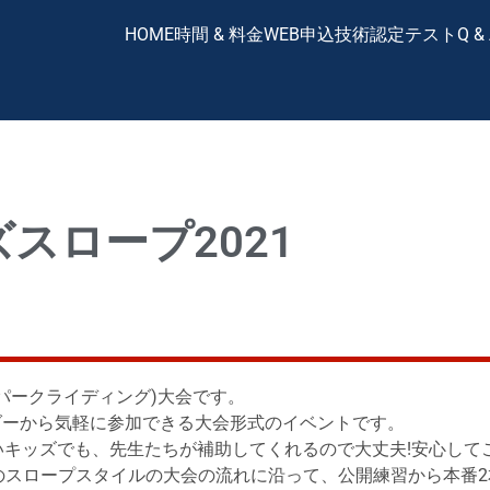
HOME
時間 & 料金
WEB申込
技術認定テスト
Q &
ズスロープ2021
パークライディング)大会です。
ダーから気軽に参加できる大会形式のイベントです。
いキッズでも、先生たちが補助してくれるので大丈夫!安心して
のスロープスタイルの大会の流れに沿って、公開練習から本番2