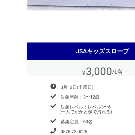
JSAキッズスロープ
3,000
/1名
¥
3月13日(土曜日)
対象年齢：3〜12歳
対象レベル：レベル3〜6
(一人でかかと側で滑れる)
募集定員：60名
0575-72-0025