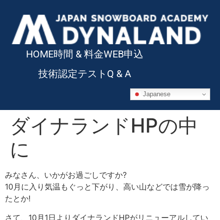
HOME
時間 & 料金
WEB申込
技術認定テスト
Q & A
Japanese
ダイナランドHPの中
に
みなさん、いかがお過ごしですか?
10月に入り気温もぐっと下がり、高い山などでは雪が降っ
たとか!
さて、10月1日よりダイナランドHPがリニューアルしてい