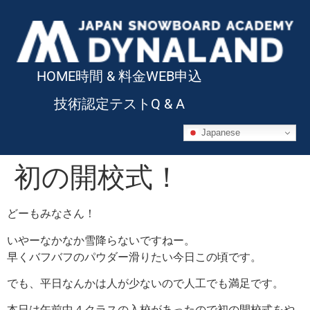
HOME
時間 & 料金
WEB申込
技術認定テスト
Q & A
Japanese
初の開校式！
どーもみなさん！
いやーなかなか雪降らないですねー。
早くバフバフのパウダー滑りたい今日この頃です。
でも、平日なんかは人が少ないので人工でも満足です。
本日は午前中４クラスの入校があったので初の開校式をや