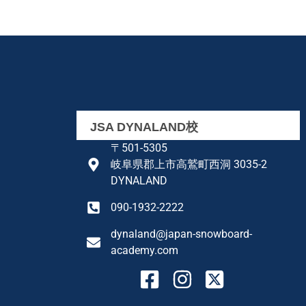
JSA DYNALAND校
〒501-5305
岐阜県郡上市高鷲町西洞 3035-2
DYNALAND
090-1932-2222
dynaland@japan-snowboard-
academy.com