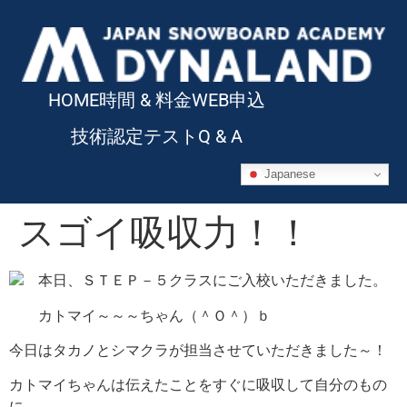
HOME
時間 & 料金
WEB申込
技術認定テスト
Q & A
Japanese
スゴイ吸収力！！
本日、ＳＴＥＰ－５クラスにご入校いただきました。
カトマイ～～～ちゃん（＾Ｏ＾）ｂ
今日はタカノとシマクラが担当させていただきました～！
カトマイちゃんは伝えたことをすぐに吸収して自分のもの
に