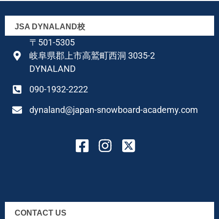
JSA DYNALAND校
〒501-5305
岐阜県郡上市高鷲町西洞 3035-2
DYNALAND
090-1932-2222
dynaland@japan-snowboard-academy.com
CONTACT US