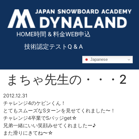
HOME
時間 & 料金
WEB申込
技術認定テスト
Q & A
Japanese
まちゃ先生の・・・2
2012.12.31
チャレンジ4のケビンくん！
とてもスムーズなSターンを見せてくれました〜！
チャレンジ4卒業でSバッジget☆
兄弟一緒にいい笑顔みせてくれましたー♪
また滑りにきてね〜☆