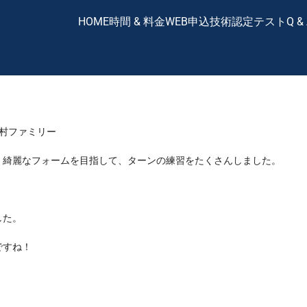
HOME
時間 & 料金
WEB申込
技術認定テスト
Q &
村ファミリー
、綺麗なフォームを目指して、ターンの練習をたくさんしました。
した。
ですね！