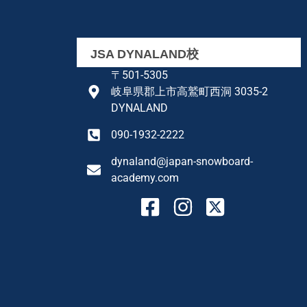
JSA DYNALAND校
〒501-5305
岐阜県郡上市高鷲町西洞 3035-2
DYNALAND
090-1932-2222
dynaland@japan-snowboard-
academy.com