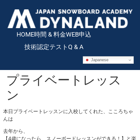
HOME
時間 & 料金
WEB申込
技術認定テスト
Q & A
Japanese
プライベートレッス
ン
本日プライベートレッスンに入校してくれた、こころちゃ
んは
去年から、
【4歳になったら、スノーボードレッスンができる！】と楽