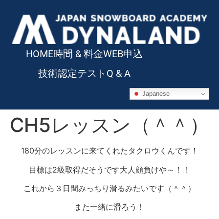
HOME
時間 & 料金
WEB申込
技術認定テスト
Q & A
Japanese
CH5レッスン（＾＾）
180分のレッスンに来てくれたタクロウくんです！
目標は2級取得だそうです大人顔負けや～！！
これから３日間みっちり滑るみたいです（＾＾）
また一緒に滑ろう！