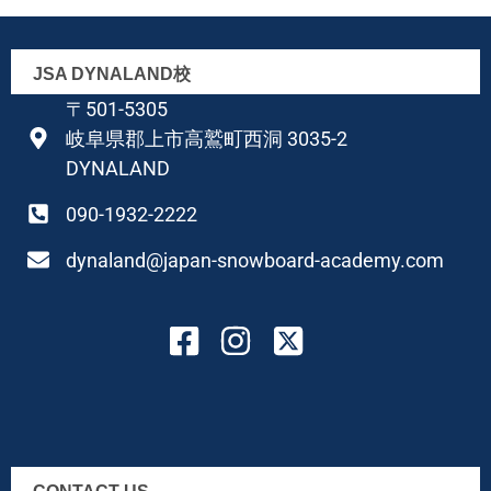
JSA DYNALAND校
〒501-5305
岐阜県郡上市高鷲町西洞 3035-2
DYNALAND
090-1932-2222
dynaland@japan-snowboard-academy.com