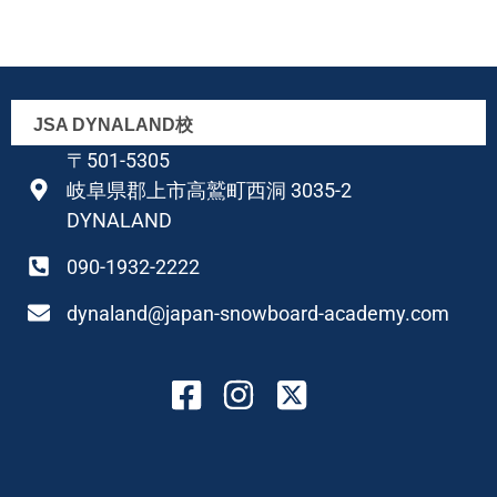
JSA DYNALAND校
〒501-5305
岐阜県郡上市高鷲町西洞 3035-2
DYNALAND
090-1932-2222
dynaland@japan-snowboard-academy.com