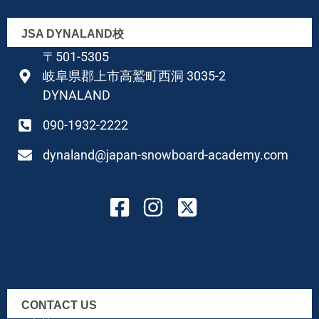
JSA DYNALAND校
〒501-5305
岐阜県郡上市高鷲町西洞 3035-2
DYNALAND
090-1932-2222
dynaland@japan-snowboard-academy.com
CONTACT US