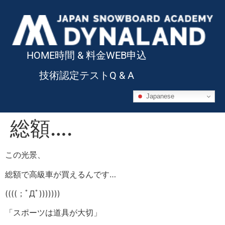
HOME
時間 & 料金
WEB申込
技術認定テスト
Q & A
Japanese
総額….
この光景、
総額で高級車が買えるんです…
((((；ﾟДﾟ)))))))
「スポーツは道具が大切」