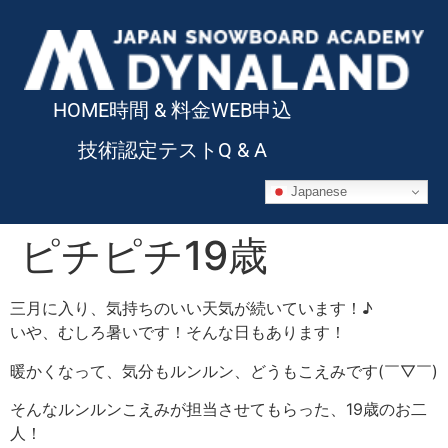
HOME
時間 & 料金
WEB申込
技術認定テスト
Q & A
Japanese
ピチピチ19歳
三月に入り、気持ちのいい天気が続いています！♪
いや、むしろ暑いです！そんな日もあります！
暖かくなって、気分もルンルン、どうもこえみです(￣▽￣)
そんなルンルンこえみが担当させてもらった、19歳のお二
人！