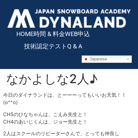
HOME
時間 & 料金
WEB申込
技術認定テスト
Q & A
Japanese
なかよしな2人♪
今日のダイナランドは、とーーーってもいいお天気！！
(o^^o)
CH5のひなちゃんは、こえみ先生と！
CH4のあいじくんは、ジョー先生と！
2人はスクールのリピーターさんで、とっても仲良し