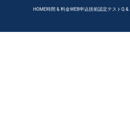
HOME
時間 & 料金
WEB申込
技術認定テスト
Q &