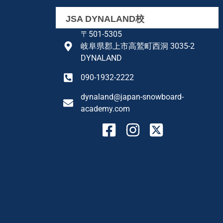
JSA DYNALAND校
〒501-5305
岐阜県郡上市高鷲町西洞 3035-2
DYNALAND
090-1932-2222
dynaland@japan-snowboard-
academy.com