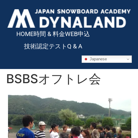
HOME
時間 & 料金
WEB申込
技術認定テスト
Q & A
Japanese
BSBSオフトレ会