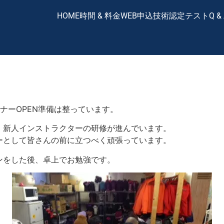
HOME
時間 & 料金
WEB申込
技術認定テスト
Q &
ナーOPEN準備は整っています。
、新人インストラクターの研修が進んでいます。
ーとして皆さんの前に立つべく頑張っています。
ンをした後、卓上でお勉強です。