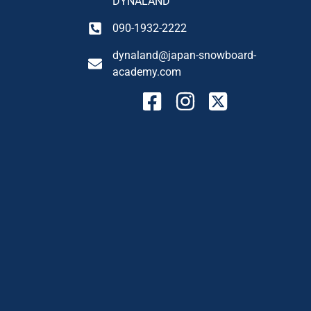
DYNALAND
090-1932-2222
dynaland@japan-snowboard-
academy.com