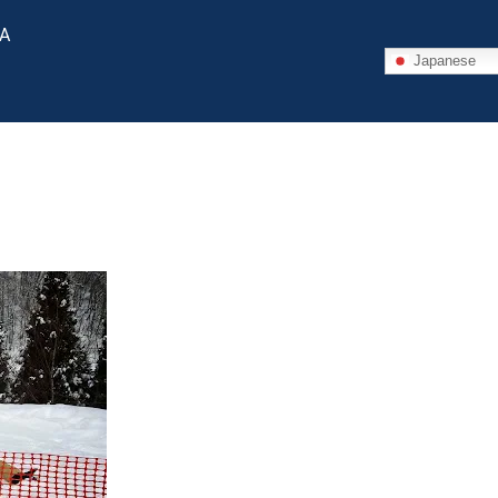
 A
Japanese