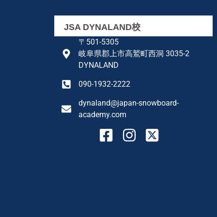
JSA DYNALAND校
〒501-5305
岐阜県郡上市高鷲町西洞 3035-2
DYNALAND
090-1932-2222
dynaland@japan-snowboard-
academy.com