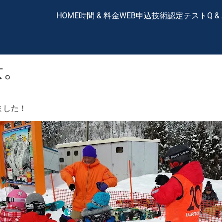
HOME
時間 & 料金
WEB申込
技術認定テスト
Q &
景。
ました！