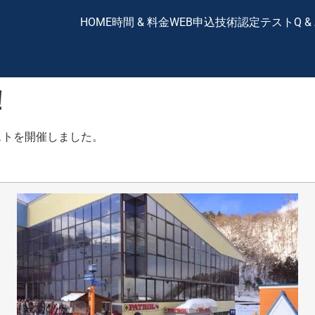
HOME
時間 & 料金
WEB申込
技術認定テスト
Q &
！
テストを開催しました。