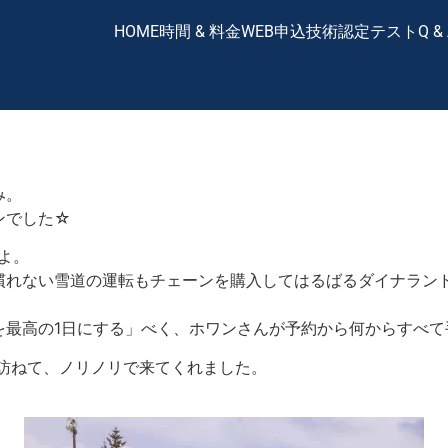
HOME
時間 & 料金
WEB申込
技術認定テスト
Q &
み。
ンでした☆
よ。
慣れない雪道の運転もチェーンを購入してはるばるダイナランド
を最高の1日にする」べく、ホワンさんが予約から何からすべて
を訪ねて、ノリノリで来てくれました。