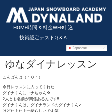
HOME
時間 & 料金
WEB申込
技術認定テスト
Q & A
Japanese
ゆなダイナレッスン
こんばんは（＾Ｏ＾）
今日レッスンに入ってくれた
ダイナくんにユナちゃん☆
2人とも名前が関係あるんです!!
ダイナくんは、ダイナランドのダイナくん♪
けどたまたま一緒らしいです笑