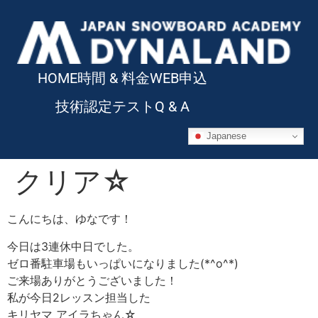
HOME
時間 & 料金
WEB申込
技術認定テスト
Q & A
Japanese
クリア☆
こんにちは、ゆなです！
今日は3連休中日でした。
ゼロ番駐車場もいっぱいになりました(*^o^*)
ご来場ありがとうございました！
私が今日2レッスン担当した
キリヤマ アイラちゃん☆