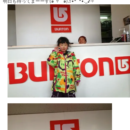
明日も待ってまーーす(๑´▿｀๑)♫•*¨*•.¸¸♪✧