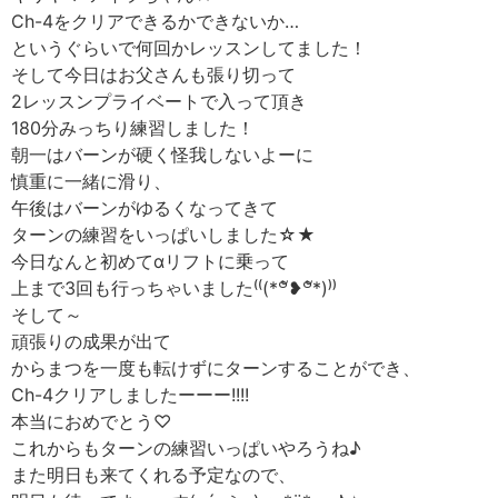
Ch-4をクリアできるかできないか…
というぐらいで何回かレッスンしてました！
そして今日はお父さんも張り切って
2レッスンプライベートで入って頂き
180分みっちり練習しました！
朝一はバーンが硬く怪我しないよーに
慎重に一緒に滑り、
午後はバーンがゆるくなってきて
ターンの練習をいっぱいしました☆★
今日なんと初めてαリフトに乗って
上まで3回も行っちゃいました⁽⁽(*꒪ั❥꒪ั*)⁾⁾
そして～
頑張りの成果が出て
からまつを一度も転けずにターンすることができ、
Ch-4クリアしましたーーー!!!!
本当におめでとう♡
これからもターンの練習いっぱいやろうね♪
また明日も来てくれる予定なので、