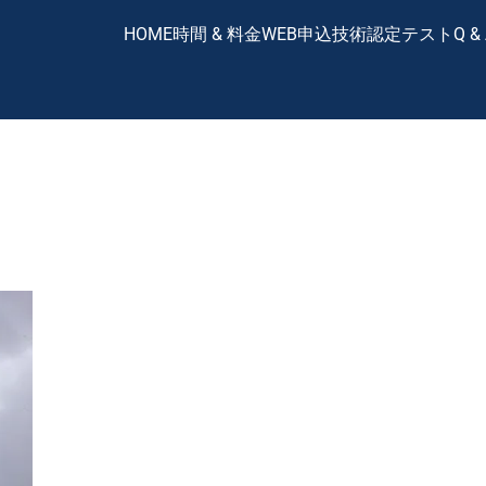
HOME
時間 & 料金
WEB申込
技術認定テスト
Q &