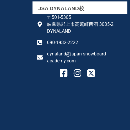
JSA DYNALAND校
〒501-5305
岐阜県郡上市高鷲町西洞 3035-2
DYNALAND
090-1932-2222
dynaland@japan-snowboard-
academy.com