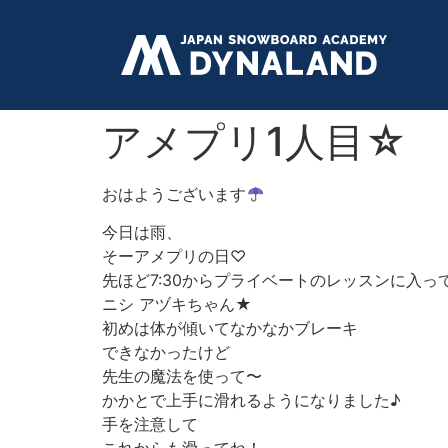
アメプリ1人目☆
おはようございます
今日は雨、
そーアメプリの日♡
先ほど7:30からプライベートのレッスンに入っ
ニシ アヅキちゃん★
初めは体が傾いてなかなかブレーキ
できなかったけど
先生の魔法を使って〜
かかとで上手に滑れるようになりました♪
手を注意して