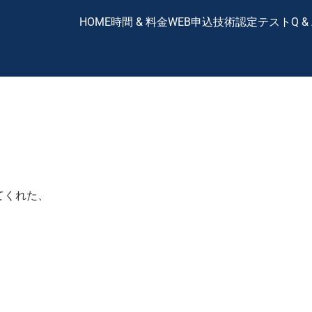
HOME
時間 & 料金
WEB申込
技術認定テスト
Q &
てくれた、