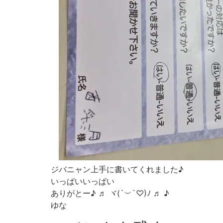
ジバニャン上手に書いてくれました♪
いっぱいいっぱい
ありがとー♪ ♬ ヾ(´︶`♡)ﾉ ♬ ♪
ゆな