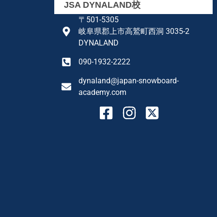
JSA DYNALAND校
〒501-5305
岐阜県郡上市高鷲町西洞 3035-2
DYNALAND
090-1932-2222
dynaland@japan-snowboard-
academy.com