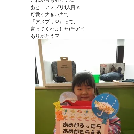
これからも滑ってね！
あとーアメプリ1人目☆
可愛く大きい声で
『アメプリ♡』って、
言ってくれました(*^o^*)
ありがとう♡