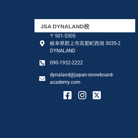
JSA DYNALAND校
〒501-5305
岐阜県郡上市高鷲町西洞 3035-2
DYNALAND
090-1932-2222
dynaland@japan-snowboard-
academy.com