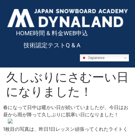
HOME
時間 & 料金
WEB申込
技術認定テスト
Q & A
Japanese
久しぶりにさむーい日
になりました！
春になって日中は暖かい日が続いていましたが、今日はお
昼から雨が降って久しぶりに肌寒い日になりました！
1枚目の写真は、昨日1日レッスン頑張ってくれたライトく