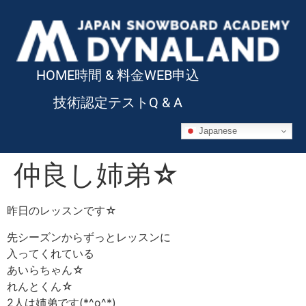
HOME
時間 & 料金
WEB申込
技術認定テスト
Q & A
Japanese
仲良し姉弟☆
昨日のレッスンです☆
先シーズンからずっとレッスンに
入ってくれている
あいらちゃん☆
れんとくん☆
2人は姉弟です(*^o^*)