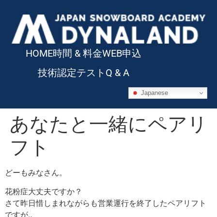
HOME
時間 & 料金
WEB申込
技術認定テスト
Q & A
Japanese
あなたと一緒にペアリ
フト
どーもみなさん。
花粉症大丈夫ですか？
さて昨日惜しまれながらも営業運行を終了したペアリフト
ですが‥