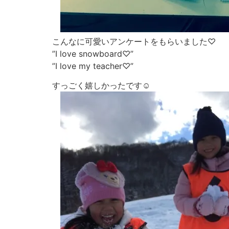
こんなに可愛いアンケートをもらいました♡
”I love snowboard♡”
”I love my teacher♡”
すっごく嬉しかったです☺︎