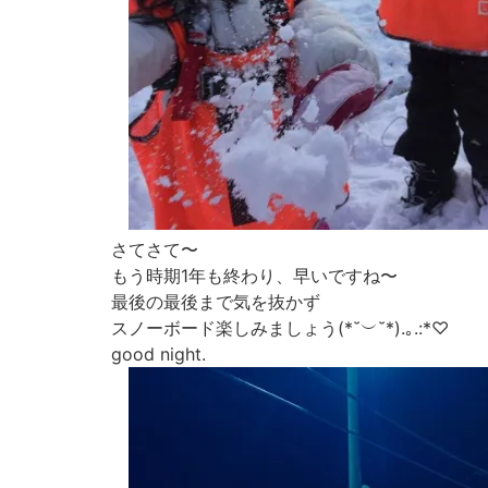
さてさて〜
もう時期1年も終わり、早いですね〜
最後の最後まで気を抜かず
スノーボード楽しみましょう(*˘︶˘*).｡.:*♡
good night.