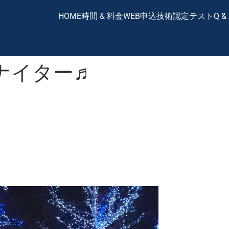
HOME
時間 & 料金
WEB申込
技術認定テスト
Q &
ナイター♬