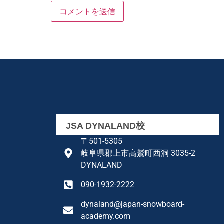
JSA DYNALAND校
〒501-5305
岐阜県郡上市高鷲町西洞 3035-2
DYNALAND
090-1932-2222
dynaland@japan-snowboard-
academy.com