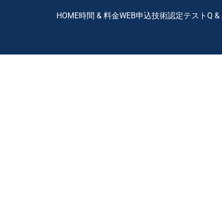
HOME
時間 & 料金
WEB申込
技術認定テスト
Q &