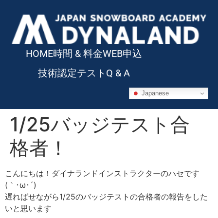
HOME
時間 & 料金
WEB申込
技術認定テスト
Q & A
Japanese
1/25バッジテスト合
格者！
こんにちは！ダイナランドインストラクターのハセです
(｀･ω･´)ゞ
遅ればせながら1/25のバッジテストの合格者の報告をした
いと思います