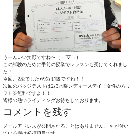
うーんいい笑顔ですね〜（=´▽`=)
この試験のために手前の授業でレッスンも受けてくれまし
た！
今回、2級でしたが次は1級ですね！！
次回のバッジテストは2/3水曜レディースデイ！女性の方リ
フト券無料ですよ！！
皆様の熱いライディングお待ちしております。
コメントを残す
メールアドレスが公開されることはありません。
※
が付い
ている欄は必須項目です