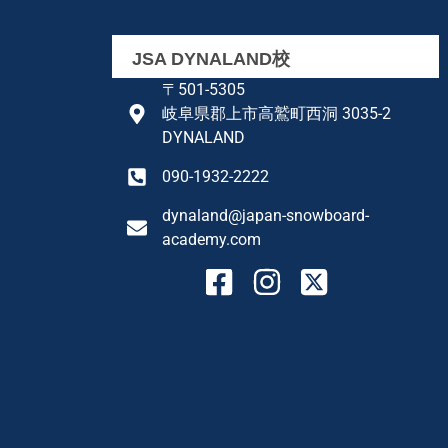
JSA DYNALAND校
〒501-5305
岐阜県郡上市高鷲町西洞 3035-2
DYNALAND
090-1932-2222
dynaland@japan-snowboard-
academy.com