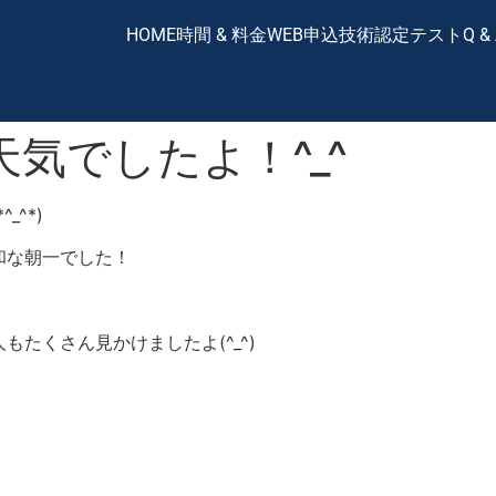
HOME
時間 & 料金
WEB申込
技術認定テスト
Q &
気でしたよ！^_^
^*)
和な朝一でした！
たくさん見かけましたよ(^_^)
！