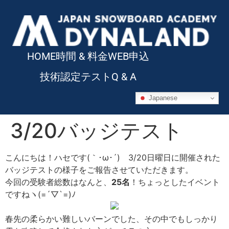
HOME
時間 & 料金
WEB申込
技術認定テスト
Q & A
Japanese
3/20バッジテスト
こんにちは！ハセです(｀･ω･´)ゞ3/20日曜日に開催された
バッジテストの様子をご報告させていただきます。
今回の受験者総数はなんと、
25名
！ちょっとしたイベント
ですねヽ(=´▽`=)ﾉ
春先の柔らかい難しいバーンでした、その中でもしっかり