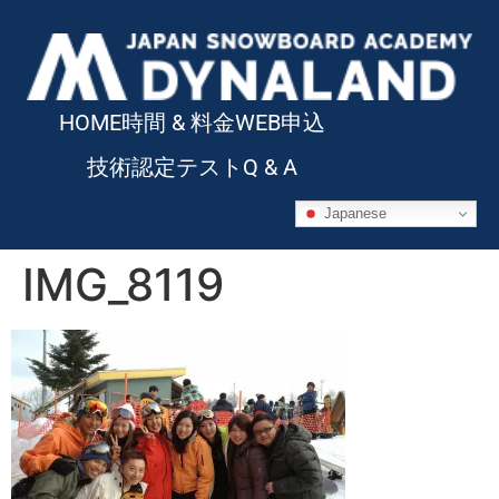
HOME
時間 & 料金
WEB申込
技術認定テスト
Q & A
Japanese
IMG_8119