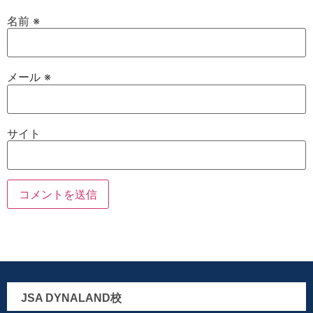
名前
※
メール
※
サイト
JSA DYNALAND校