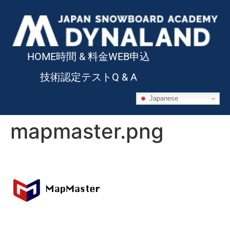
HOME
時間 & 料金
WEB申込
技術認定テスト
Q & A
Japanese
mapmaster.png